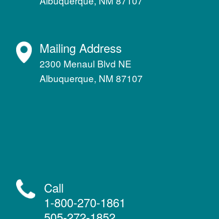
Albuquerque, NM 87107
Mailing Address
2300 Menaul Blvd NE
Albuquerque, NM 87107
Call
1-800-270-1861
505-272-1852