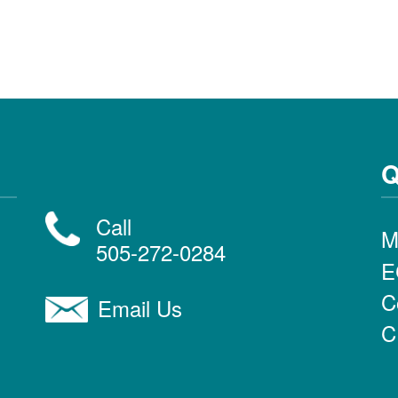
Q
Call
M
505-272-0284
E
C
Email Us
C