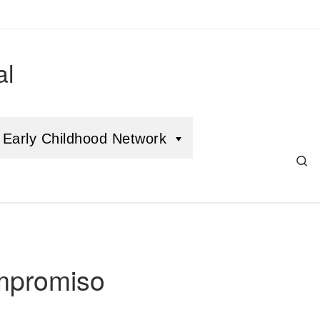
al
Early Childhood Network
Se
ompromiso