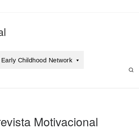
al
Early Childhood Network
Se
revista Motivacional