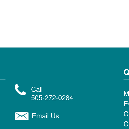
Q
Call
M
505-272-0284
E
C
Email Us
C